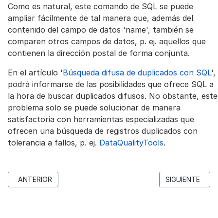
Como es natural, este comando de SQL se puede
ampliar fácilmente de tal manera que, además del
contenido del campo de datos 'name', también se
comparen otros campos de datos, p. ej. aquellos que
contienen la dirección postal de forma conjunta.
En el artículo '
Búsqueda difusa de duplicados con SQL
',
podrá informarse de las posibilidades que ofrece SQL a
la hora de buscar duplicados difusos. No obstante, este
problema solo se puede solucionar de manera
satisfactoria con herramientas especializadas que
ofrecen una búsqueda de registros duplicados con
tolerancia a fallos, p. ej.
DataQualityTools
.
ARTÍCULO ANTERIOR: ACCESS: BÚSQUEDA DE REGISTROS DU
ARTÍCULO SIGU
ANTERIOR
SIGUIENTE